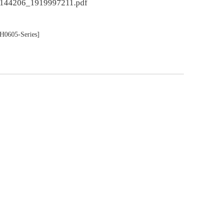
26144206_1919997211.pdf
605-Series]